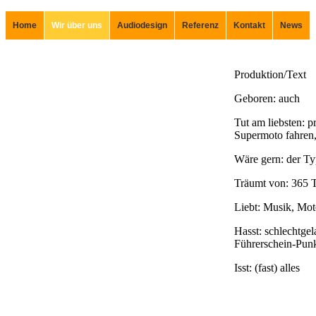
Home
Wir über uns
Audiodesign
Referenz
Kontakt
News
Produktion/Text
Geboren: auch
Tut am liebsten: p
Supermoto fahren,
Wäre gern: der Ty
Träumt von: 365 
Liebt: Musik, Mot
Hasst: schlechtge
Führerschein-Pun
Isst: (fast) alles